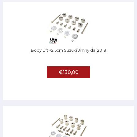
Body Lift +2.5cm Suzuki Jimny dal 2018
€130,00