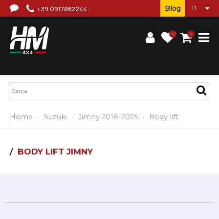
Blog
+39 0917862244
0
0
Home
Suzuki
Jimny 2018-2025
Body lift
BODY LIFT JIMNY