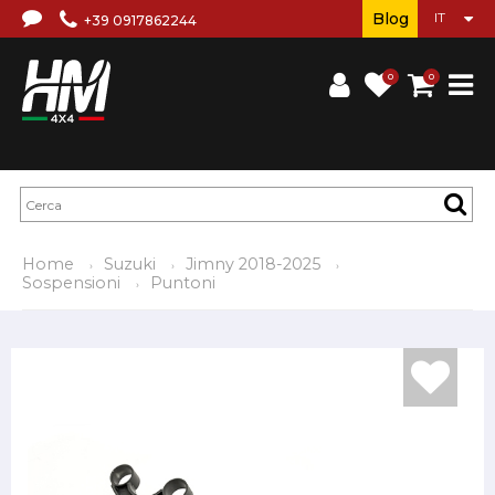
Blog
+39 0917862244
0
0
Home
Suzuki
Jimny 2018-2025
Sospensioni
Puntoni