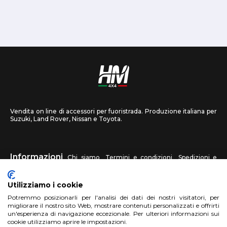
Vendita on line di accessori per fuoristrada. Produzione italiana per
Suzuki, Land Rover, Nissan e Toyota.
Informazioni
Chi siamo
Termini e condizioni
Spedizioni e
recessi
Privacy
Contattaci
Utilizziamo i cookie
HM4X4
Potremmo posizionarli per l'analisi dei dati dei nostri visitatori, per
FAQ
Centri assistenza
Invia una foto
migliorare il nostro sito Web, mostrare contenuti personalizzati e offrirti
un'esperienza di navigazione eccezionale. Per ulteriori informazioni sui
cookie utilizziamo aprire le impostazioni.
Account
Registrati
Accedi
Carrello