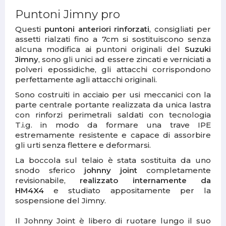
Puntoni Jimny pro
Questi
puntoni anteriori rinforzati
, consigliati per
assetti rialzati fino a 7cm si sostituiscono senza
alcuna modifica ai puntoni originali del
Suzuki
Jimny
, sono gli unici ad essere zincati e verniciati a
polveri epossidiche, gli attacchi corrispondono
perfettamente agli attacchi originali.
Sono costruiti in acciaio per usi meccanici con la
parte centrale portante realizzata da unica lastra
con rinforzi perimetrali saldati con tecnologia
T.i.g. in modo da formare una trave IPE
estremamente resistente e capace di assorbire
gli urti senza flettere e deformarsi.
La boccola sul telaio è stata sostituita da uno
snodo sferico
johnny joint
completamente
revisionabile,
realizzato internamente da
HM4X4
e studiato appositamente per la
sospensione del Jimny.
Il Johnny Joint è libero di ruotare lungo il suo