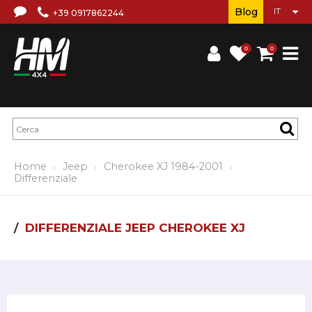
Blog
+39 0917862244
0
0
Home
Jeep
Cherokee XJ 1984-2001
Differenziale
DIFFERENZIALE JEEP CHEROKEE XJ