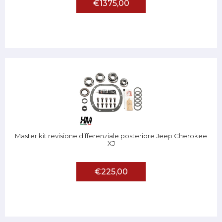
€1375,00
Master kit revisione differenziale posteriore Jeep Cherokee
XJ
€225,00