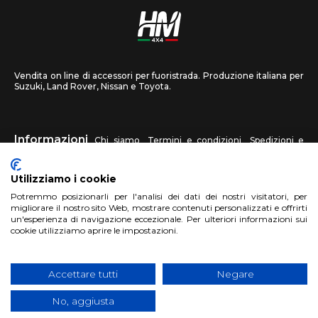
Vendita on line di accessori per fuoristrada. Produzione italiana per
Suzuki, Land Rover, Nissan e Toyota.
Informazioni
Chi siamo
Termini e condizioni
Spedizioni e
recessi
Privacy
Contattaci
Utilizziamo i cookie
HM4X4
Potremmo posizionarli per l'analisi dei dati dei nostri visitatori, per
FAQ
Centri assistenza
Invia una foto
migliorare il nostro sito Web, mostrare contenuti personalizzati e offrirti
un'esperienza di navigazione eccezionale. Per ulteriori informazioni sui
cookie utilizziamo aprire le impostazioni.
Account
Registrati
Accedi
Carrello
Accettare tutti
Negare
No, aggiusta
Copyright 2018 HM4X4 FACTO S.R.L.
|
P.Iva 06946260822
|
Privacy
Cookies Policy
|
Sito realizzato da
BTW Software House - SYS-DAT