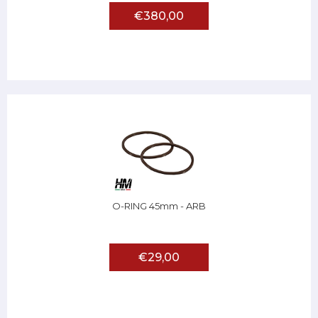
€380,00
O-RING 45mm - ARB
€29,00