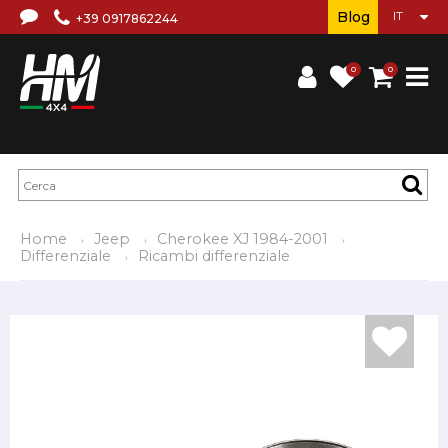
Blog
+39 0917862244
0
0
Home
Jeep
Cherokee XJ 1984-2001
Differenziale
Ricambi differenziale