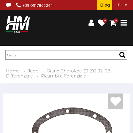
Blog
+39 0917862244
0
0
Home
Jeep
Grand Cherokee ZJ-ZG 92-98
Differenziale
Ricambi differenziale