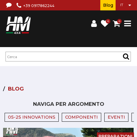
Blog
+39 0917862244
0
0
BLOG
NAVIGA PER ARGOMENTO
05-25 INNOVATIONS
COMPONENTI
EVENTI
PREPARAZIONI