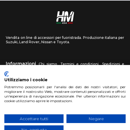
Vendita on line di accessori per fuoristrada. Produzione italiana per
Suzuki, Land Rover, Nissan e Toyota.
Informazioni
Chi siamo
Termini e condizioni
Spedizioni e
recessi
Privacy
Contattaci
Utilizziamo i cookie
HM4X4
Potremmo posizionarli per l'analisi dei dati dei nostri visitatori, per
FAQ
Centri assistenza
Invia una foto
migliorare il nostro sito Web, mostrare contenuti personalizzati e offrirti
un'esperienza di navigazione eccezionale. Per ulteriori informazioni sui
cookie utilizziamo aprire le impostazioni.
Account
Registrati
Accedi
Carrello
Accettare tutti
Negare
No, aggiusta