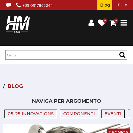
Blog
+39 0917862244
0
0
BLOG
NAVIGA PER ARGOMENTO
05-25 INNOVATIONS
COMPONENTI
EVENTI
TECNICA