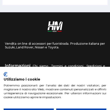
Vendita on line di accessori per fuoristrada. Produzione italiana per
Suzuki, Land Rover, Nissan e Toyota.
Informazioni
Chi siamo
Termini e condizioni
Spedizioni e
recessi
Privacy
Contattaci
Utilizziamo i cookie
HM4X4
Potremmo posizionarli per l'analisi dei dati dei nostri visitatori, per
FAQ
Centri assistenza
Invia una foto
migliorare il nostro sito Web, mostrare contenuti personalizzati e offrirti
un'esperienza di navigazione eccezionale. Per ulteriori informazioni sui
cookie utilizziamo aprire le impostazioni.
Account
Registrati
Accedi
Carrello