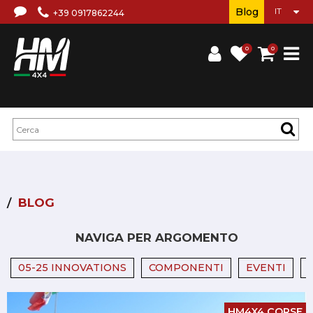
Blog
+39 0917862244
0
0
BLOG
NAVIGA PER ARGOMENTO
05-25 INNOVATIONS
COMPONENTI
EVENTI
HM4X4 CORSE