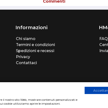
Commenti
Informazioni
HM
Chi siamo
FAQ
Termini e condizioni
Cent
Spedizioni e recessi
Invi
Privacy
Contattaci
Accettare
are il nostro sito Web, mostrare contenuti personalizzati e
sui cookie utilizziamo aprire le impostazioni.
2
|
Privacy Cookies Policy
|
Sito realizzato da
BTW Software Hous