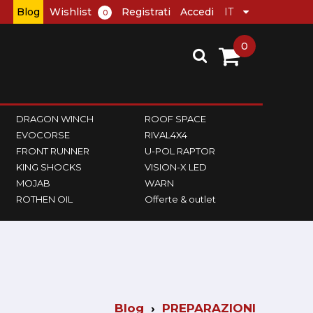
Blog
Wishlist
Registrati
Accedi
0
0
DRAGON WINCH
ROOF SPACE
EVOCORSE
RIVAL4X4
FRONT RUNNER
U-POL RAPTOR
KING SHOCKS
VISION-X LED
MOJAB
WARN
ROTHEN OIL
Offerte & outlet
Blog
PREPARAZIONI