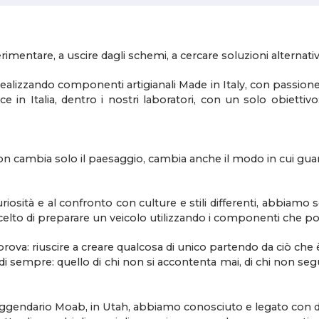
rimentare, a uscire dagli schemi, a cercare soluzioni alternati
ealizzando componenti artigianali Made in Italy, con passione,
in Italia, dentro i nostri laboratori, con un solo obiettivo:
non cambia solo il paesaggio, cambia anche il modo in cui guar
curiosità e al confronto con culture e stili differenti, abbiamo 
elto di preparare un veicolo utilizzando i componenti che poss
va: riuscire a creare qualcosa di unico partendo da ciò che è a
 di sempre: quello di chi non si accontenta mai, di chi non 
l leggendario Moab, in Utah, abbiamo conosciuto e legato con di