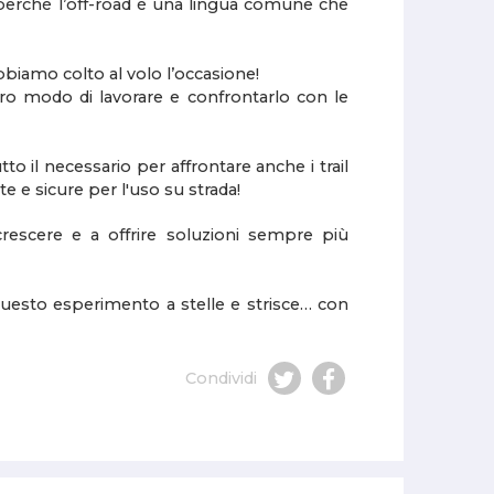
 perché l’off-road è una lingua comune che
biamo colto al volo l’occasione!
ro modo di lavorare e confrontarlo con le
 il necessario per affrontare anche i trail
tte e sicure
per l'uso su strada!
crescere e a offrire soluzioni sempre più
 questo esperimento a stelle e strisce… con
Condividi