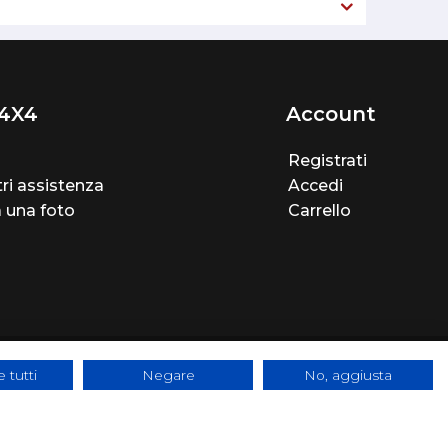
4X4
Account
Registrati
ri assistenza
Accedi
a una foto
Carrello
 tutti
Negare
No, aggiusta
e - SYS-DAT Group
|
WebDesign
Pandemia