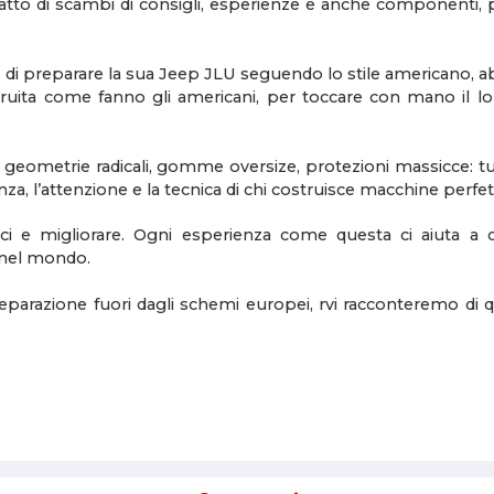
fatto di scambi di consigli, esperienze e anche componenti,
 di preparare la sua Jeep JLU seguendo lo stile americano, ab
uita come fanno gli americani, per toccare con mano il lo
ometrie radicali, gomme oversize, protezioni massicce: tutto
za, l’attenzione e la tecnica di chi costruisce macchine perfe
rci e migliorare. Ogni esperienza come questa ci aiuta a 
e nel mondo.
reparazione fuori dagli schemi europei, rvi racconteremo di