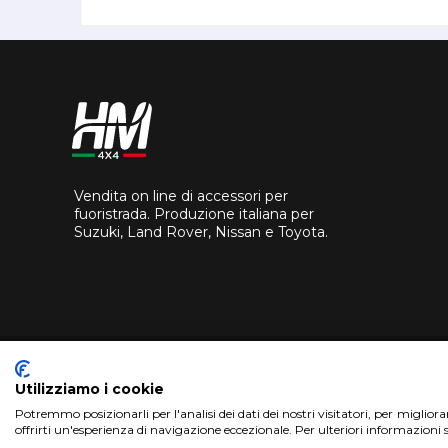
Vendita on line di accessori per
fuoristrada. Produzione italiana per
Suzuki, Land Rover, Nissan e Toyota.
Utilizziamo i cookie
Potremmo posizionarli per l'analisi dei dati dei nostri visitatori, per miglior
offrirti un'esperienza di navigazione eccezionale. Per ulteriori informazioni 
Copyright 2018 HM4X4 FACTO S.R.L.
|
P.Iva 0694626082