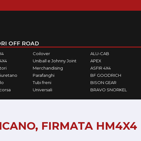
RI OFF ROAD
X4
Coilover
ALU-CAB
M4X4
Uniball e Johnny Joint
APEX
ori
Merchandising
ASFIR 4X4
iuretano
Parafanghi
BF GOODRICH
lo
Tubi freni
BISON GEAR
ecorsa
Universali
BRAVO SNORKEL
RICANO, FIRMATA HM4X4