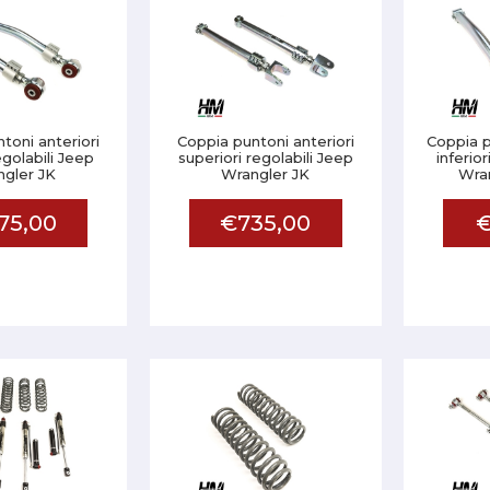
toni anteriori
Coppia puntoni anteriori
Coppia p
regolabili Jeep
superiori regolabili Jeep
inferior
gler JK
Wrangler JK
Wran
75,00
€735,00
€