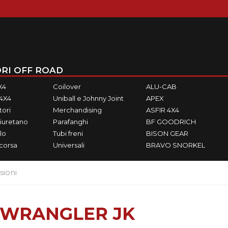
RI OFF ROAD
X4
Coilover
ALU-CAB
M4X4
Uniball e Johnny Joint
APEX
ori
Merchandising
ASFIR 4X4
iuretano
Parafanghi
BF GOODRICH
lo
Tubi freni
BISON GEAR
ecorsa
Universali
BRAVO SNORKEL
sioni
 WRANGLER JK