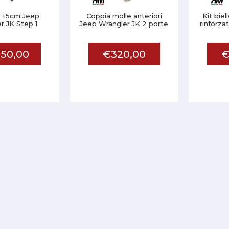
zo +5cm Jeep
Coppia molle anteriori
Kit biel
r JK Step 1
Jeep Wrangler JK 2 porte
rinforza
50,00
€320,00
€