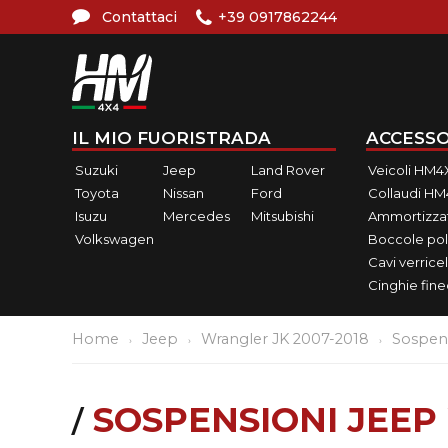
Contattaci
+39 0917862244
IL MIO FUORISTRADA
ACCESSO
Suzuki
Jeep
Land Rover
Veicoli HM4
Toyota
Nissan
Ford
Collaudi H
Isuzu
Mercedes
Mitsubishi
Ammortizzat
Volkswagen
Boccole pol
Cavi verricel
Cinghie fin
Home
Jeep
Wrangler JK 2007-2018
Sospen
SOSPENSIONI JEEP