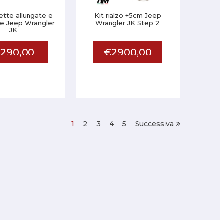
lette allungate e
Kit rialzo +5cm Jeep
te Jeep Wrangler
Wrangler JK Step 2
JK
290,00
€2900,00
1
2
3
4
5
Successiva