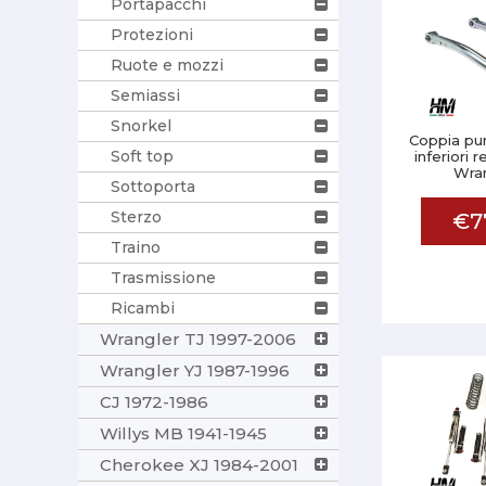
Portapacchi
Protezioni
Ruote e mozzi
Semiassi
Snorkel
Coppia pun
Soft top
inferiori 
Wran
Sottoporta
Sterzo
€7
Traino
Trasmissione
Ricambi
Wrangler TJ 1997-2006
Wrangler YJ 1987-1996
CJ 1972-1986
Willys MB 1941-1945
Cherokee XJ 1984-2001