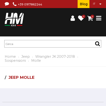
Blog
+39 0917862244
0
0
Home
Jeep
Wrangler JK 2007-2018
Sospensioni
Molle
JEEP MOLLE