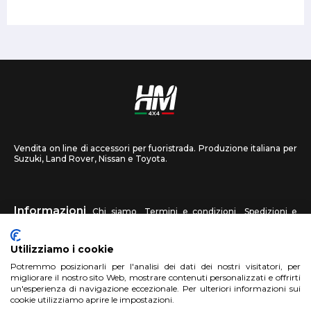
Vendita on line di accessori per fuoristrada. Produzione italiana per
Suzuki, Land Rover, Nissan e Toyota.
Informazioni
Chi siamo
Termini e condizioni
Spedizioni e
recessi
Privacy
Contattaci
Utilizziamo i cookie
HM4X4
Potremmo posizionarli per l'analisi dei dati dei nostri visitatori, per
FAQ
Centri assistenza
Invia una foto
migliorare il nostro sito Web, mostrare contenuti personalizzati e offrirti
un'esperienza di navigazione eccezionale. Per ulteriori informazioni sui
cookie utilizziamo aprire le impostazioni.
Account
Registrati
Accedi
Carrello