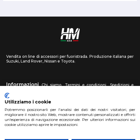
Vendita on line di accessori per fuoristrada. Produzione italiana per
Suzuki, Land Rover, Nissan e Toyota.
Informazioni
Chi siamo
Termini e condizioni
Spedizioni e
recessi
Privacy
Contattaci
Utilizziamo i cookie
HM4X4
Potremmo posizionarli per l'analisi dei dati dei nostri visitatori, per
FAQ
Centri assistenza
Invia una foto
migliorare il nostro sito Web, mostrare contenuti personalizzati e offrirti
un'esperienza di navigazione eccezionale. Per ulteriori informazioni sui
cookie utilizziamo aprire le impostazioni.
Account
Registrati
Accedi
Carrello