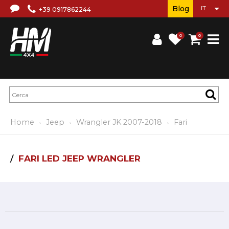
Blog
+39 0917862244
0
0
Home
Jeep
Wrangler JK 2007-2018
Fari
FARI LED JEEP WRANGLER