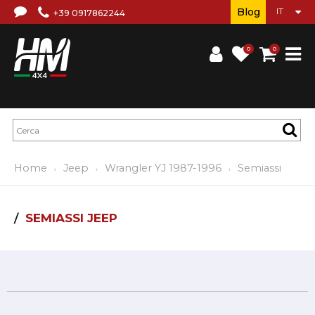
Blog
+39 0917862244
0
0
Home
Jeep
Wrangler YJ 1987-1996
Semiassi
SEMIASSI JEEP