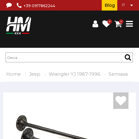
Blog
+39 0917862244
0
0
Home
Jeep
Wrangler YJ 1987-1996
Semiassi