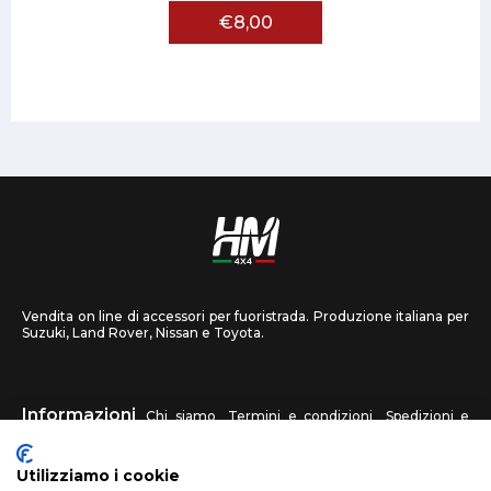
€8,00
Vendita on line di accessori per fuoristrada. Produzione italiana per
Suzuki, Land Rover, Nissan e Toyota.
Informazioni
Chi siamo
Termini e condizioni
Spedizioni e
recessi
Privacy
Contattaci
Utilizziamo i cookie