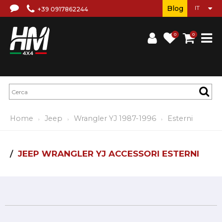
Blog
+39 0917862244
0
0
Home
Jeep
Wrangler YJ 1987-1996
Esterni
JEEP WRANGLER YJ ACCESSORI ESTERNI