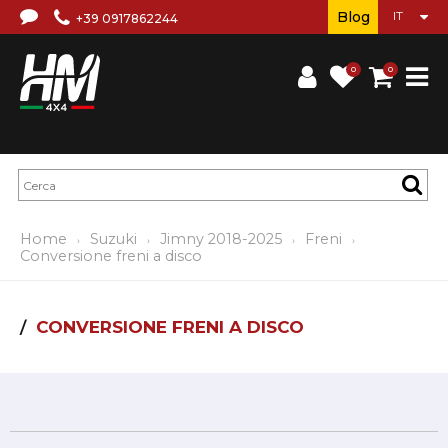
Blog
+39 0917862244
0
0
Home
Suzuki
Jimny 2018-2025
Freni
Conversione freni a disco
CONVERSIONE FRENI A DISCO