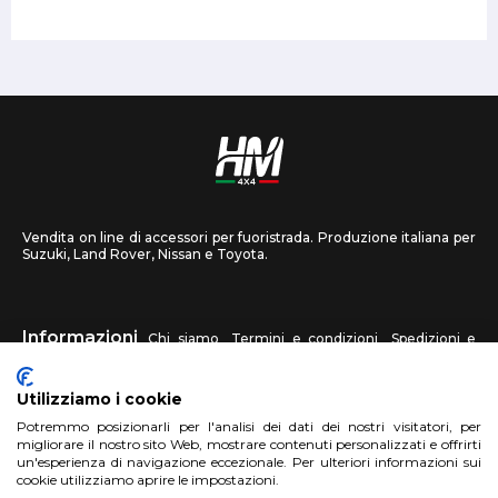
Vendita on line di accessori per fuoristrada. Produzione italiana per
Suzuki, Land Rover, Nissan e Toyota.
Informazioni
Chi siamo
Termini e condizioni
Spedizioni e
recessi
Privacy
Contattaci
Utilizziamo i cookie
HM4X4
Potremmo posizionarli per l'analisi dei dati dei nostri visitatori, per
FAQ
Centri assistenza
Invia una foto
migliorare il nostro sito Web, mostrare contenuti personalizzati e offrirti
un'esperienza di navigazione eccezionale. Per ulteriori informazioni sui
cookie utilizziamo aprire le impostazioni.
Account
Registrati
Accedi
Carrello