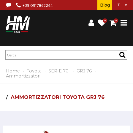
Blog
+39 0917862244
0
0
Home
Toyota
SERIE 70
GRJ 76
Ammortizzatori
AMMORTIZZATORI TOYOTA GRJ 76