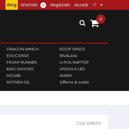
Blog
Wishlist
Registrati
Accedi
0
0
DRAGON WINCH
ROOF SPACE
EVOCORSE
RIVAL4X4
FRONT RUNNER
U-POL RAPTOR
KING SHOCKS
VISION-X LED
MOJAB
WARN
ROTHEN OIL
Offerte & outlet
Cod. 6982M