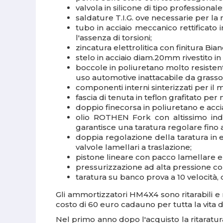
valvola in silicone di tipo professionale
saldature T.I.G. ove necessarie per la 
tubo in acciaio meccanico rettificat
l'assenza di torsioni;
zincatura elettrolitica con finitura B
stelo in acciaio diam.20mm rivestito 
boccole in poliuretano molto resisten
uso automotive inattacabile da grasso,
componenti interni sinterizzati per il 
fascia di tenuta in teflon grafitato pe
doppio finecorsa in poliuretano e acci
olio ROTHEN Fork con altissimo indic
garantisce una taratura regolare fino 
doppia regolazione della taratura in 
valvole lamellari a traslazione;
pistone lineare con pacco lamellare e
pressurizzazione ad alta pressione co
taratura su banco prova a 10 velocità, 
Gli ammortizzatori HM4X4 sono ritarabili e r
costo di 60 euro cadauno per tutta la vita 
Nel primo anno dopo l'acquisto la ritaratur