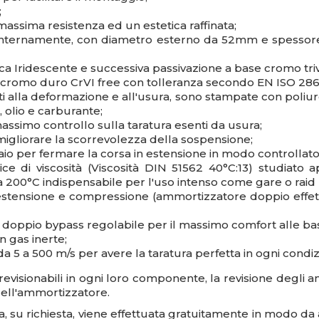
;
massima resistenza ed un estetica raffinata;
o internamente, con diametro esterno da 52mm e spessore 
ianca Iridescente e successiva passivazione a base cromo t
in cromo duro CrVI free con tolleranza secondo EN ISO 286
ti alla deformazione e all'usura, sono stampate con poliu
 olio e carburante;
massimo controllo sulla taratura esenti da usura;
r migliorare la scorrevolezza della sospensione;
aio per fermare la corsa in estensione in modo controllato
e di viscosità (Viscosità DIN 51562 40°C:13) studiato 
a 200°C indispensabile per l'uso intenso come gare o raid 
estensione e compressione (ammortizzatore doppio effetto)
 doppio bypass regolabile per il massimo comfort alle bas
n gas inerte;
da 5 a 500 m/s per avere la taratura perfetta in ogni condiz
evisionabili
in ogni loro componente, la revisione degli 
dell'ammortizzatore.
a, su richiesta, viene effettuata gratuitamente in modo da 