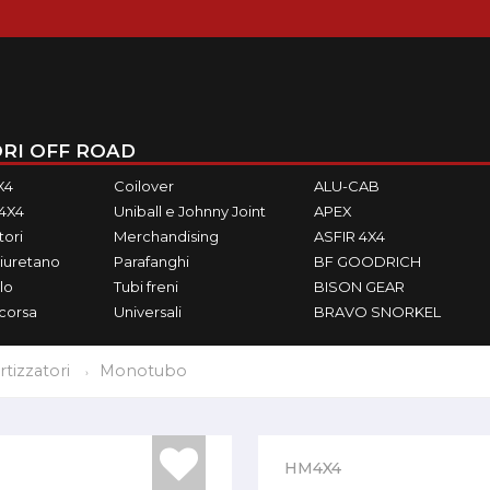
RI OFF ROAD
X4
Coilover
ALU-CAB
M4X4
Uniball e Johnny Joint
APEX
ori
Merchandising
ASFIR 4X4
iuretano
Parafanghi
BF GOODRICH
lo
Tubi freni
BISON GEAR
ecorsa
Universali
BRAVO SNORKEL
izzatori
Monotubo
HM4X4