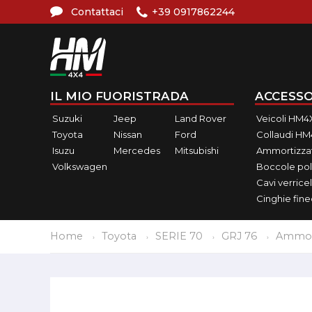
Contattaci
+39 0917862244
IL MIO FUORISTRADA
ACCESSO
Suzuki
Jeep
Land Rover
Veicoli HM4
Toyota
Nissan
Ford
Collaudi H
Isuzu
Mercedes
Mitsubishi
Ammortizzat
Volkswagen
Boccole pol
Cavi verricel
Cinghie fin
Home
Toyota
SERIE 70
GRJ 76
Ammort