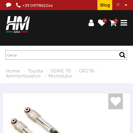
Blog
+39 0917862244
0
0
Home
Toyota
SERIE 70
GRJ 76
Ammortizzatori
Monotubo