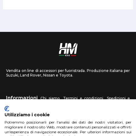
Vendita on line di accessori per fuoristrada. Produzione italiana per
Suzuki, Land Rover, Nissan e Toyota.
Informazioni
Chi siamo
Termini e condizioni
Spedizioni e
recessi
Privacy
Contattaci
Utilizziamo i cookie
HM4X4
Potremmo posizionarli per l'analisi dei dati dei nostri visitatori, per
FAQ
Centri assistenza
Invia una foto
migliorare il nostro sito Web, mostrare contenuti personalizzati e offrirti
un'esperienza di navigazione eccezionale. Per ulteriori informazioni sui