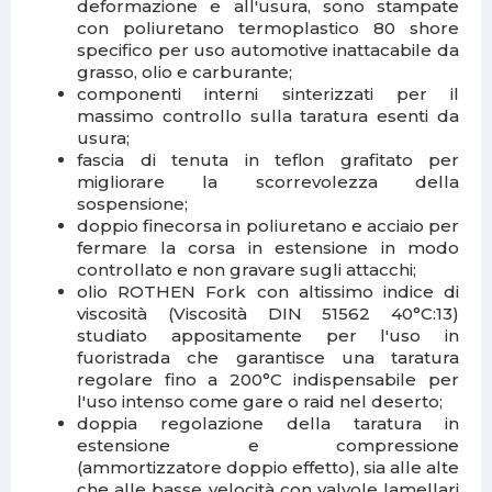
deformazione e all'usura, sono stampate
con poliuretano termoplastico 80 shore
specifico per uso automotive inattacabile da
grasso, olio e carburante;
componenti interni sinterizzati per il
massimo controllo sulla taratura esenti da
usura;
fascia di tenuta in teflon grafitato per
migliorare la scorrevolezza della
sospensione;
doppio finecorsa in poliuretano e acciaio per
fermare la corsa in estensione in modo
controllato e non gravare sugli attacchi;
olio ROTHEN Fork con altissimo indice di
viscosità (Viscosità DIN 51562 40°C:13)
studiato appositamente per l'uso in
fuoristrada che garantisce una taratura
regolare fino a 200°C indispensabile per
l'uso intenso come gare o raid nel deserto;
doppia regolazione della taratura in
estensione e compressione
(ammortizzatore doppio effetto), sia alle alte
che alle basse velocità con valvole lamellari