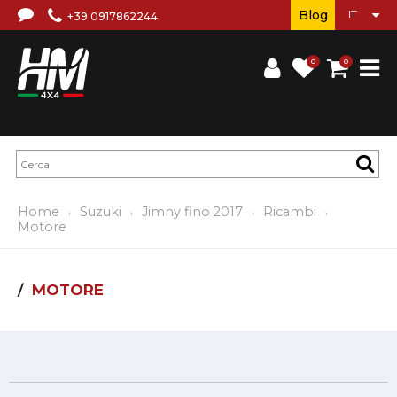
Blog
+39 0917862244
0
0
Home
Suzuki
Jimny fino 2017
Ricambi
Motore
MOTORE