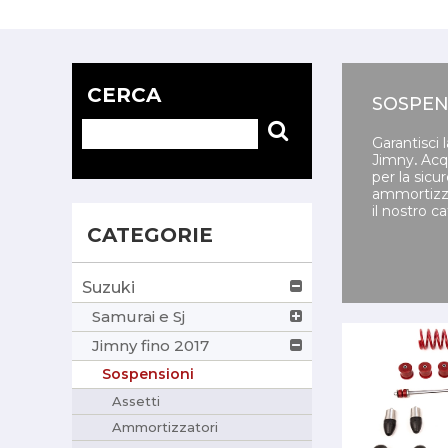
CERCA
SOSPEN
Garantisci 
Jimny
.
Acqu
per la sicu
ammortizzat
il nostro c
CATEGORIE
Suzuki
Samurai e Sj
Jimny fino 2017
Sospensioni
Assetti
Ammortizzatori