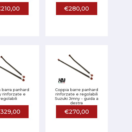
210,00
€280,00
 barra panhard
Coppia barre panhard
y rinforzate e
rinforzate e regolabili
regolabili
Suzuki Jimny - guida a
destra
329,00
€270,00