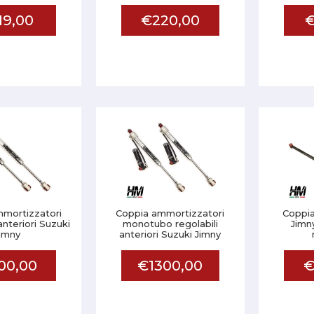
19,00
€220,00
€
mortizzatori
Coppia ammortizzatori
Coppia
teriori Suzuki
monotubo regolabili
Jimn
imny
anteriori Suzuki Jimny
00,00
€1300,00
€