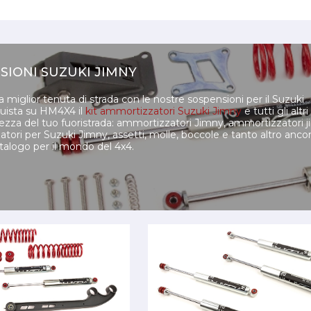
SIONI SUZUKI JIMNY
la miglior tenuta di strada con le nostre sospensioni per il Suzuki
ista su HM4X4 il
kit ammortizzatori Suzuki Jimny
e tutti gli altr
rezza del tuo fuoristrada: ammortizzatori Jimny, ammortizzatori j
ori per Suzuki Jimny, assetti, molle, boccole e tanto altro ancor
atalogo per il mondo del 4x4.