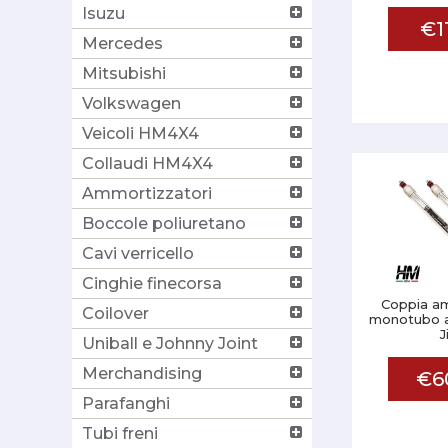
Isuzu
€1
Mercedes
Mitsubishi
Volkswagen
Veicoli HM4X4
Collaudi HM4X4
Ammortizzatori
Boccole poliuretano
Cavi verricello
Cinghie finecorsa
Coppia am
Coilover
monotubo an
J
Uniball e Johnny Joint
Merchandising
€6
Parafanghi
Tubi freni