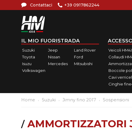
Contattaci
+39 0917862244
IL MIO FUORISTRADA
ACCESSO
Suzuki
Jeep
Land Rover
Veicoli HM4
Toyota
Nissan
Ford
Collaudi H
Isuzu
Mercedes
Mitsubishi
Ammortizzat
Volkswagen
Boccole pol
Cavi verricel
Cinghie fin
Home
Suzuki
Jimny fino 2017
Sospensioni
AMMORTIZZATORI 