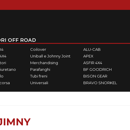
RI OFF ROAD
X4
Coilover
ALU-CAB
M4X4
Uniball e Johnny Joint
APEX
ori
Merchandising
ASFIR 4X4
iuretano
Parafanghi
BF GOODRICH
lo
Tubi freni
BISON GEAR
ecorsa
Universali
BRAVO SNORKEL
JIMNY