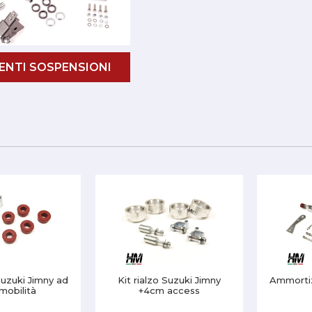
NTI SOSPENSIONI
Suzuki Jimny ad
Kit rialzo Suzuki Jimny
Ammortiz
 mobilità
+4cm access