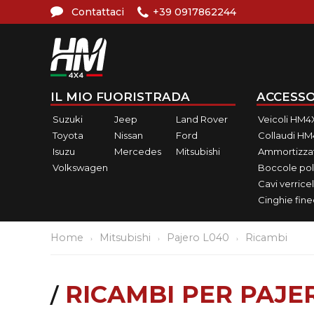
Contattaci
+39 0917862244
IL MIO FUORISTRADA
ACCESSO
Suzuki
Jeep
Land Rover
Veicoli HM4
Toyota
Nissan
Ford
Collaudi H
Isuzu
Mercedes
Mitsubishi
Ammortizzat
Volkswagen
Boccole pol
Cavi verricel
Cinghie fin
Home
Mitsubishi
Pajero L040
Ricambi
RICAMBI PER PAJE