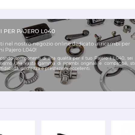
I PER PAJERO L040
i nel nostro negozio online dedicato ai ricambi per
hi Pajero L040!
rcando componenti di alta qualità per il tuo Pajero I L040, sei
friamo una vasta gamma di ricambi originali e compatibili, st
ffidabilità, sicurezza e prestazioni eccellenti.