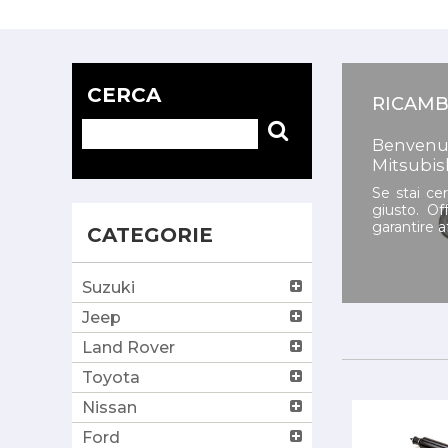
CERCA
RICAMB
Benvenut
Mitsubis
Se stai ce
giusto. Of
garantire a
CATEGORIE
Suzuki
Jeep
Land Rover
Toyota
Nissan
Ford