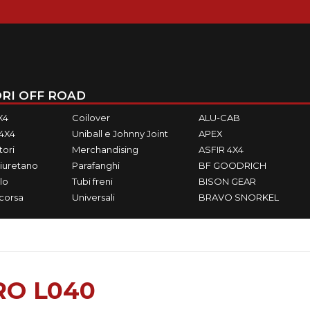
RI OFF ROAD
X4
Coilover
ALU-CAB
M4X4
Uniball e Johnny Joint
APEX
ori
Merchandising
ASFIR 4X4
iuretano
Parafanghi
BF GOODRICH
lo
Tubi freni
BISON GEAR
ecorsa
Universali
BRAVO SNORKEL
RO L040