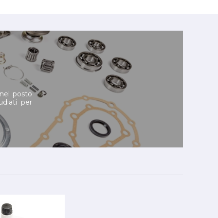
 nel posto
udiati per