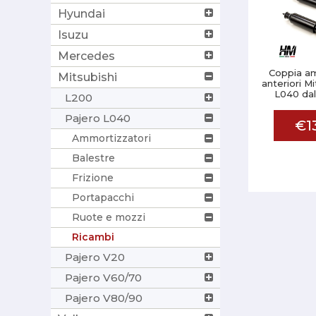
Hyundai
Isuzu
Mercedes
Coppia am
Mitsubishi
anteriori M
L040 dal
L200
Pajero L040
€1
Ammortizzatori
Balestre
Frizione
Portapacchi
Ruote e mozzi
Ricambi
Pajero V20
Pajero V60/70
Pajero V80/90