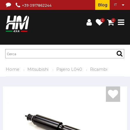
Blog
+39 0917862244
0
0
Home
Mitsubishi
Pajero L040
Ricambi