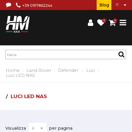
Blog
+39 0917862244
0
0
Home
Land Rover
Defender
Luci
Luci LED NAS
LUCI LED NAS
Visualizza
per pagina