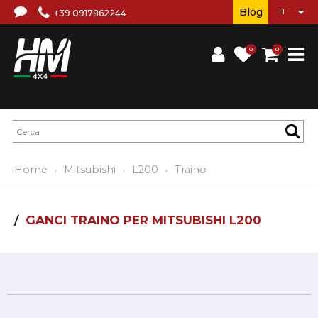
Blog
+39 0917862244
0
0
Home
Mitsubishi
L200
Traino
GANCI TRAINO PER MITSUBISHI L200