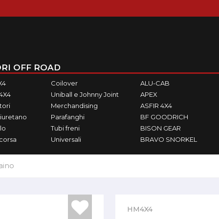
RI OFF ROAD
X4
Coilover
ALU-CAB
M4X4
Uniball e Johnny Joint
APEX
ori
Merchandising
ASFIR 4X4
iuretano
Parafanghi
BF GOODRICH
lo
Tubi freni
BISON GEAR
ecorsa
Universali
BRAVO SNORKEL
aino
HM4X4