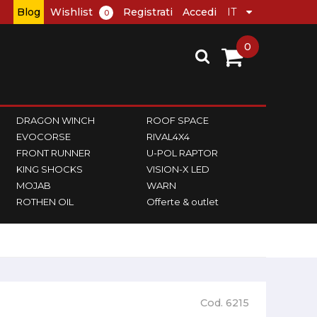
Blog
Wishlist
Registrati
Accedi
0
0
DRAGON WINCH
ROOF SPACE
EVOCORSE
RIVAL4X4
FRONT RUNNER
U-POL RAPTOR
KING SHOCKS
VISION-X LED
MOJAB
WARN
ROTHEN OIL
Offerte & outlet
Cod. 6215