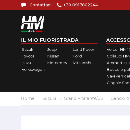
Contattaci
+39 0917862244
IL MIO FUORISTRADA
ACCESSO
Suzuki
Jeep
Land Rover
Veicoli HM4
Toyota
Nissan
Ford
Collaudi H
Isuzu
Mercedes
Mitsubishi
Ammortizzat
Volkswagen
Boccole pol
Cavi verricel
Cinghie fin
Home
Suzuki
Grand Vitara 99/05
Gancio tr