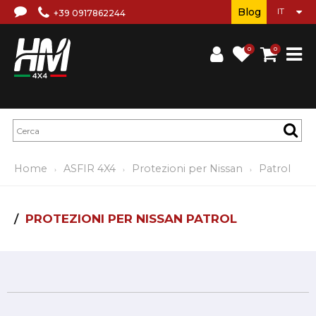
Blog
+39 0917862244
0
0
Home
ASFIR 4X4
Protezioni per Nissan
Patrol
PROTEZIONI PER NISSAN PATROL