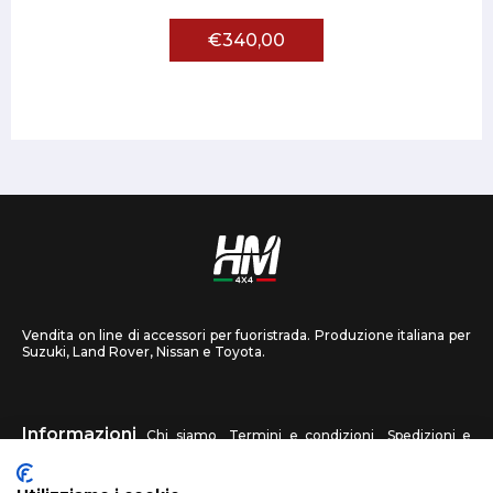
€340,00
Vendita on line di accessori per fuoristrada. Produzione italiana per
Suzuki, Land Rover, Nissan e Toyota.
Informazioni
Chi siamo
Termini e condizioni
Spedizioni e
recessi
Privacy
Contattaci