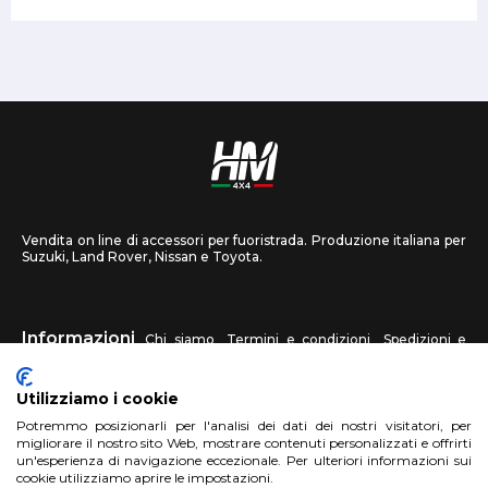
Vendita on line di accessori per fuoristrada. Produzione italiana per
Suzuki, Land Rover, Nissan e Toyota.
Informazioni
Chi siamo
Termini e condizioni
Spedizioni e
recessi
Privacy
Contattaci
Utilizziamo i cookie
HM4X4
Potremmo posizionarli per l'analisi dei dati dei nostri visitatori, per
FAQ
Centri assistenza
Invia una foto
migliorare il nostro sito Web, mostrare contenuti personalizzati e offrirti
un'esperienza di navigazione eccezionale. Per ulteriori informazioni sui
cookie utilizziamo aprire le impostazioni.
Account