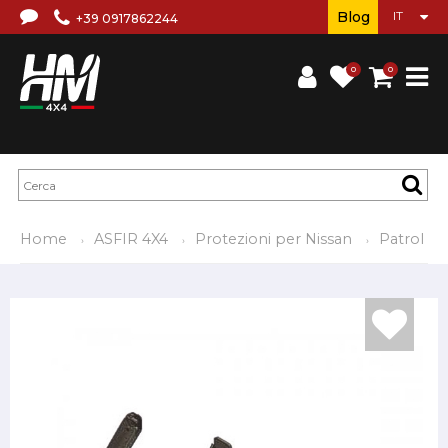
Blog
+39 0917862244
0
0
Home
ASFIR 4X4
Protezioni per Nissan
Patrol