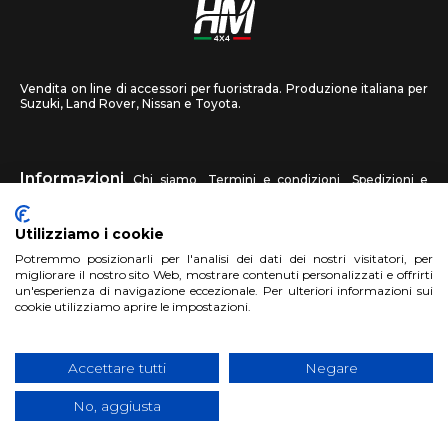
Vendita on line di accessori per fuoristrada. Produzione italiana per
Suzuki, Land Rover, Nissan e Toyota.
Informazioni
Chi siamo
Termini e condizioni
Spedizioni e
recessi
Privacy
Contattaci
Utilizziamo i cookie
HM4X4
Potremmo posizionarli per l'analisi dei dati dei nostri visitatori, per
FAQ
Centri assistenza
Invia una foto
migliorare il nostro sito Web, mostrare contenuti personalizzati e offrirti
un'esperienza di navigazione eccezionale. Per ulteriori informazioni sui
cookie utilizziamo aprire le impostazioni.
Account
Registrati
Accedi
Carrello
Accettare tutti
Negare
No, aggiusta
Copyright 2018 HM4X4 FACTO S.R.L.
|
P.Iva 06946260822
|
Privacy
Cookies Policy
|
Sito realizzato da
BTW Software House - SYS-DAT
Group
|
WebDesign
Pandemia