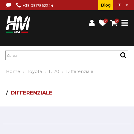
Blog
+39 0917862244
0
0
Home
Toyota
LJ70
Differenziale
DIFFERENZIALE