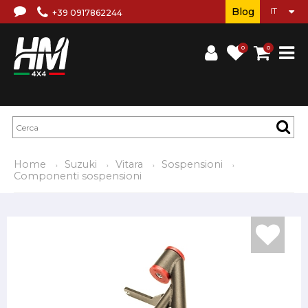
Blog
+39 0917862244
0
0
Home
Suzuki
Vitara
Sospensioni
Componenti sospensioni