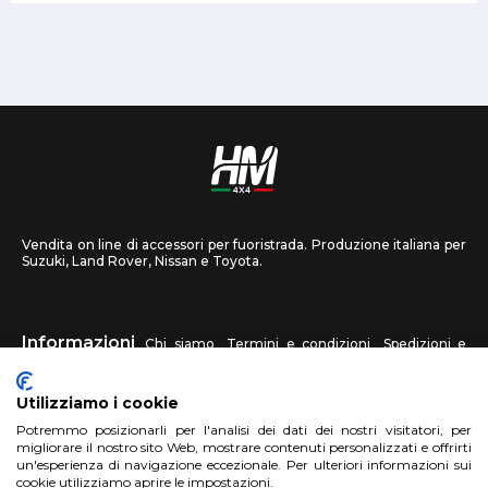
Vendita on line di accessori per fuoristrada. Produzione italiana per
Suzuki, Land Rover, Nissan e Toyota.
Informazioni
Chi siamo
Termini e condizioni
Spedizioni e
recessi
Privacy
Contattaci
Utilizziamo i cookie
HM4X4
Potremmo posizionarli per l'analisi dei dati dei nostri visitatori, per
FAQ
Centri assistenza
Invia una foto
migliorare il nostro sito Web, mostrare contenuti personalizzati e offrirti
un'esperienza di navigazione eccezionale. Per ulteriori informazioni sui
cookie utilizziamo aprire le impostazioni.