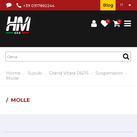
Blog
+39 0917862244
0
0
Home
Suzuki
Grand Vitara 06/15
Sospensioni
Molle
MOLLE