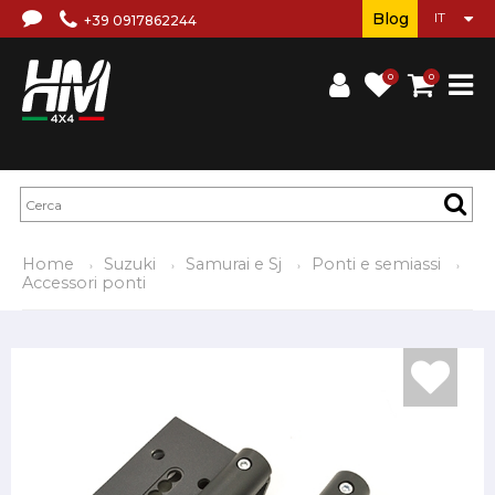
Blog
+39 0917862244
0
0
Home
Suzuki
Samurai e Sj
Ponti e semiassi
Accessori ponti