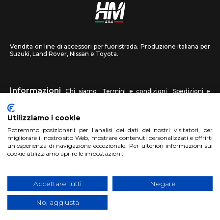
Vendita on line di accessori per fuoristrada. Produzione italiana per
Suzuki, Land Rover, Nissan e Toyota.
Informazioni
Chi siamo
Termini e condizioni
Spedizioni e
recessi
Privacy
Contattaci
Utilizziamo i cookie
HM4X4
Potremmo posizionarli per l'analisi dei dati dei nostri visitatori, per
FAQ
Centri assistenza
Invia una foto
migliorare il nostro sito Web, mostrare contenuti personalizzati e offrirti
un'esperienza di navigazione eccezionale. Per ulteriori informazioni sui
cookie utilizziamo aprire le impostazioni.
Account
Registrati
Accedi
Carrello
Accettare tutti
Negare
No, aggiusta
Copyright 2018 HM4X4 FACTO S.R.L.
|
P.Iva 06946260822
|
Privacy
Cookies Policy
|
Sito realizzato da
BTW Software House - SYS-DAT
Group
|
WebDesign
Pandemia