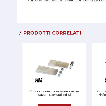
Non compatibili con SJ410 con ponti piccoli, 
PRODOTTI CORRELATI
Coppia cunei correzione caster
Coppi
Suzuki Samurai ed Sj
rinf