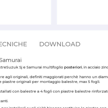
ECNICHE
DOWNLOAD
e Samurai
treSuzuk Sj e Samurai multifoglio
posteriori
, in acciaio zin
ore agli originali, definiti maggiorati perchè hanno un di
 piastre originali per montaggio balestre, max 5 fogli.
llati con balestre a 4 fogli con piastre balestre rinforzat
anti.