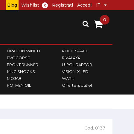
Blog
Wishlist
Registrati
Accedi
0
0
DRAGON WINCH
ROOF SPACE
EVOCORSE
RIVAL4X4
FRONT RUNNER
U-POL RAPTOR
KING SHOCKS
VISION-X LED
MOJAB
WARN
ROTHEN OIL
Offerte & outlet
Cod. 0137