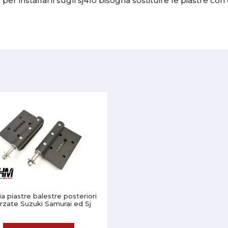
per installarli sugli sj410 bisogna sostituire le piastre con
a piastre balestre posteriori
orzate Suzuki Samurai ed Sj