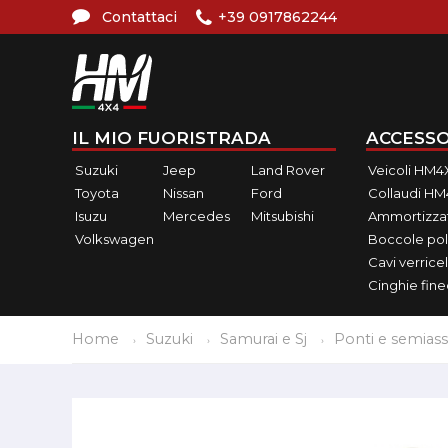
Contattaci
+39 0917862244
IL MIO FUORISTRADA
ACCESSO
Suzuki
Jeep
Land Rover
Veicoli HM4
Toyota
Nissan
Ford
Collaudi H
Isuzu
Mercedes
Mitsubishi
Ammortizzat
Volkswagen
Boccole pol
Cavi verricel
Cinghie fin
Home
Suzuki
Samurai e Sj
Ponti e semiass