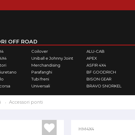
RI OFF ROAD
X4
Coilover
ALU-CAB
M4X4
Uniball e Johnny Joint
APEX
ori
Merchandising
ASFIR 4X4
iuretano
Parafanghi
BF GOODRICH
lo
Tubi freni
BISON GEAR
ecorsa
Universali
BRAVO SNORKEL
i
Accessori ponti
HM4X4