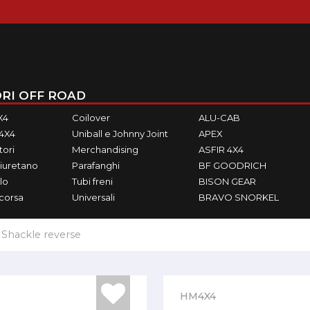
RI OFF ROAD
X4
Coilover
ALU-CAB
M4X4
Uniball e Johnny Joint
APEX
ori
Merchandising
ASFIR 4X4
iuretano
Parafanghi
BF GOODRICH
lo
Tubi freni
BISON GEAR
ecorsa
Universali
BRAVO SNORKEL
Shackle reverse
HM4X4