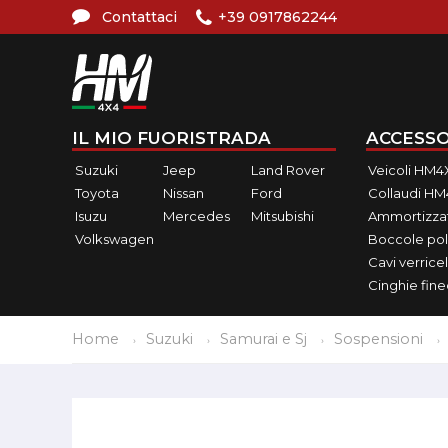
Contattaci
+39 0917862244
IL MIO FUORISTRADA
ACCESSO
Suzuki
Jeep
Land Rover
Veicoli HM4
Toyota
Nissan
Ford
Collaudi H
Isuzu
Mercedes
Mitsubishi
Ammortizzat
Volkswagen
Boccole pol
Cavi verricel
Cinghie fin
Home
Suzuki
Samurai e Sj
Sospensioni