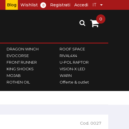
Blog
Wishlist
Registrati
Accedi
0
0
DRAGON WINCH
ROOF SPACE
EVOCORSE
RIVAL4X4
FRONT RUNNER
U-POL RAPTOR
KING SHOCKS
VISION-X LED
MOJAB
WARN
ROTHEN OIL
Offerte & outlet
Cod. 0027