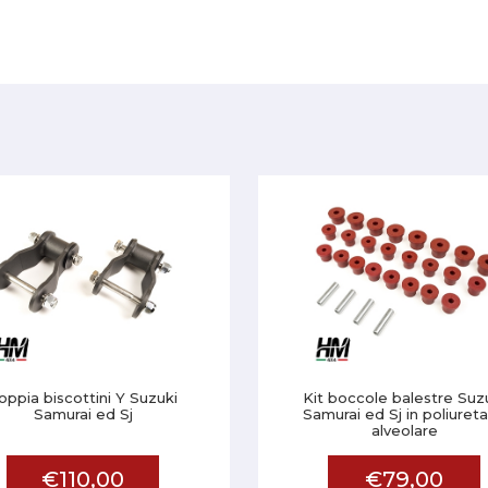
oppia biscottini Y Suzuki
Kit boccole balestre Suz
Samurai ed Sj
Samurai ed Sj in poliuret
alveolare
€110,00
€79,00