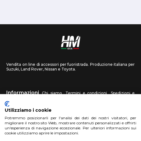
Vendita on line di accessori per fuoristrada. Produzione italiana per
Suzuki, Land Rover, Nissan e Toyota.
Informazioni
Chi siamo
Termini e condizioni
Spedizioni e
recessi
Privacy
Contattaci
Utilizziamo i cookie
HM4X4
Potremmo posizionarli per l'analisi dei dati dei nostri visitatori, per
FAQ
Centri assistenza
Invia una foto
migliorare il nostro sito Web, mostrare contenuti personalizzati e offrirti
un'esperienza di navigazione eccezionale. Per ulteriori informazioni sui
cookie utilizziamo aprire le impostazioni.
Account
Registrati
Accedi
Carrello