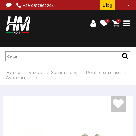
Blog
+39 0917862244
0
0
Home
Suzuki
Samurai e Sj
Ponti e semiassi
Avanzamento