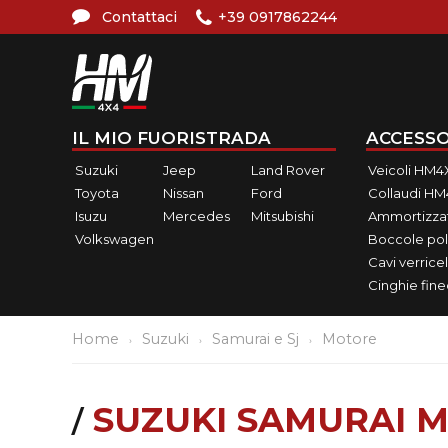
Contattaci
+39 0917862244
IL MIO FUORISTRADA
ACCESSO
Suzuki
Jeep
Land Rover
Veicoli HM4
Toyota
Nissan
Ford
Collaudi H
Isuzu
Mercedes
Mitsubishi
Ammortizzat
Volkswagen
Boccole pol
Cavi verricel
Cinghie fin
Home
Suzuki
Samurai e Sj
Motore
SUZUKI SAMURAI M