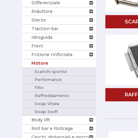
Differenziale
Riduttore
Sterzo
SCAR
Traction bar
Idroguida
Freni
Frizione rinforzata
Motore
Scarichi sportivi
Performance
Filtri
RAF
Raffreddamento
Swap Vitara
Swap Swift
Body lift
Roll bar e Rollcage
Cerchi, distanziali e mozzi