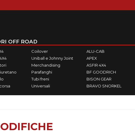
RI OFF ROAD
X4
Coilover
ALU-CAB
M4X4
Uniball e Johnny Joint
APEX
ori
Merchandising
ASFIR 4X4
iuretano
Parafanghi
BF GOODRICH
lo
Tubi freni
BISON GEAR
ecorsa
Universali
BRAVO SNORKEL
ODIFICHE