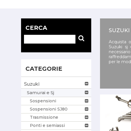
CERCA
SUZUKI
Acquista o
Suzuki sj
necessari
raffreddame
per le modi
CATEGORIE
Suzuki
Samurai e Sj
Sospensioni
Sospensioni SJ80
Trasmissione
Ponti e semiassi