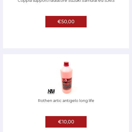
Coppia supporti radiatore Suzuki Samurai ed SJ413
€50,00
Rothen artic antigelo long life
€10,00