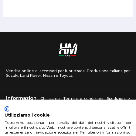
Vendita on line di accessori per fuoristrada. Produzione italiana per
Suzuki, Land Rover, Nissan e Toyota.
Informazioni
Chi siamo
Termini e condizioni
Spedizioni e
recessi
Privacy
Contattaci
Utilizziamo i cookie
HM4X4
Potremmo posizionarli per l'analisi dei dati dei nostri visitatori, per
FAQ
Centri assistenza
Invia una foto
migliorare il nostro sito Web, mostrare contenuti personalizzati e offrirti
un'esperienza di navigazione eccezionale. Per ulteriori informazioni sui