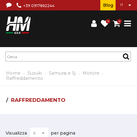
Blog
+39 0917862244
0
0
Home
Suzuki
Samurai e Sj
Motore
Raffreddamento
RAFFREDDAMENTO
Visualizza
per pagina