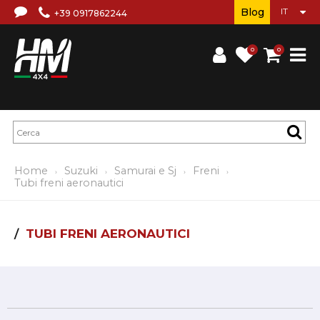
Blog
+39 0917862244
0
0
Home
Suzuki
Samurai e Sj
Freni
Tubi freni aeronautici
TUBI FRENI AERONAUTICI