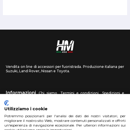
Vendita on line di accessori per fuoristrada. Produzione italiana per
Suzuki, Land Rover, Nissan e Toyota.
Informazioni
Chi siamo
Termini e condizioni
Spedizioni e
recessi
Privacy
Contattaci
Utilizziamo i cookie
HM4X4
Potremmo posizionarli per l'analisi dei dati dei nostri visitatori, per
FAQ
Centri assistenza
Invia una foto
migliorare il nostro sito Web, mostrare contenuti personalizzati e offrirti
un'esperienza di navigazione eccezionale. Per ulteriori informazioni sui
cookie utilizziamo aprire le impostazioni.