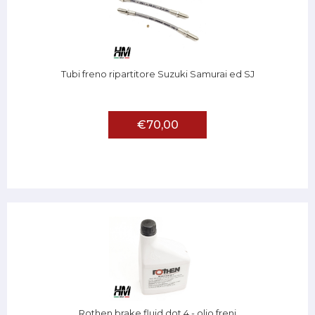
Tubi freno ripartitore Suzuki Samurai ed SJ
€70,00
Rothen brake fluid dot 4 - olio freni