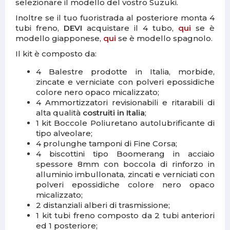
selezionare il modello del vostro Suzuki.
Inoltre se il tuo fuoristrada al posteriore monta 4
tubi freno,
DEVI
acquistare il 4 tubo,
qui
se è
modello giapponese,
qui
se è modello spagnolo.
Il kit è composto da:
4 Balestre prodotte in Italia, morbide,
zincate e verniciate con polveri epossidiche
colore nero opaco micalizzato;
4 Ammortizzatori revisionabili e ritarabili di
alta qualità
costruiti in Italia
;
1 kit Boccole Poliuretano autolubrificante di
tipo alveolare;
4 prolunghe tamponi di Fine Corsa;
4 biscottini tipo Boomerang in acciaio
spessore 8mm con boccola di rinforzo in
alluminio imbullonata, zincati e verniciati con
polveri epossidiche colore nero opaco
micalizzato;
2 distanziali alberi di trasmissione;
1 kit tubi freno composto da 2 tubi anteriori
ed 1 posteriore;