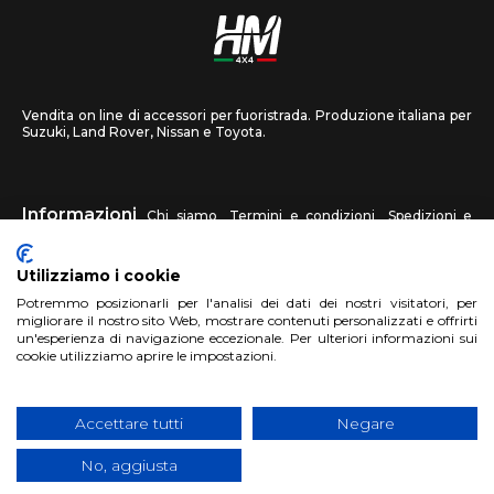
Vendita on line di accessori per fuoristrada. Produzione italiana per
Suzuki, Land Rover, Nissan e Toyota.
Informazioni
Chi siamo
Termini e condizioni
Spedizioni e
recessi
Privacy
Contattaci
Utilizziamo i cookie
HM4X4
Potremmo posizionarli per l'analisi dei dati dei nostri visitatori, per
FAQ
Centri assistenza
Invia una foto
migliorare il nostro sito Web, mostrare contenuti personalizzati e offrirti
un'esperienza di navigazione eccezionale. Per ulteriori informazioni sui
cookie utilizziamo aprire le impostazioni.
Account
Registrati
Accedi
Carrello
Accettare tutti
Negare
No, aggiusta
Copyright 2018 HM4X4 FACTO S.R.L.
|
P.Iva 06946260822
|
Privacy
Cookies Policy
|
Sito realizzato da
BTW Software House - SYS-DAT