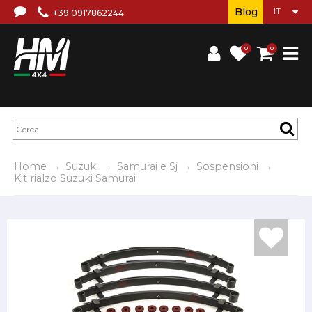
Blog
+39 0917862244
0
0
Home
Suzuki
Samurai e Sj
Sospensioni
Kit rialzo Suzuki Samurai