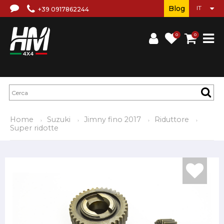
Blog
+39 0917862244
0
0
Home
Suzuki
Jimny fino 2017
Riduttore
Super ridotte