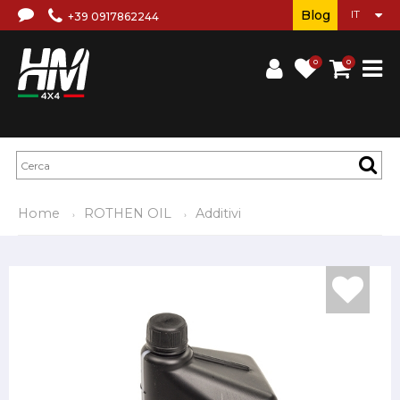
Blog
+39 0917862244
0
0
Home
ROTHEN OIL
Additivi