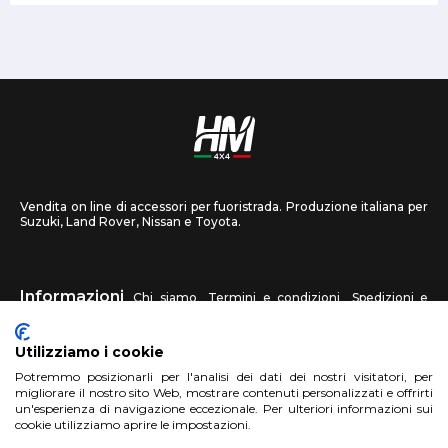
Vendita on line di accessori per fuoristrada. Produzione italiana per
Suzuki, Land Rover, Nissan e Toyota.
Informazioni
Chi siamo
Termini e condizioni
Spedizioni e
recessi
Privacy
Contattaci
Utilizziamo i cookie
HM4X4
Potremmo posizionarli per l'analisi dei dati dei nostri visitatori, per
FAQ
Centri assistenza
Invia una foto
migliorare il nostro sito Web, mostrare contenuti personalizzati e offrirti
un'esperienza di navigazione eccezionale. Per ulteriori informazioni sui
cookie utilizziamo aprire le impostazioni.
Account
Registrati
Accedi
Carrello