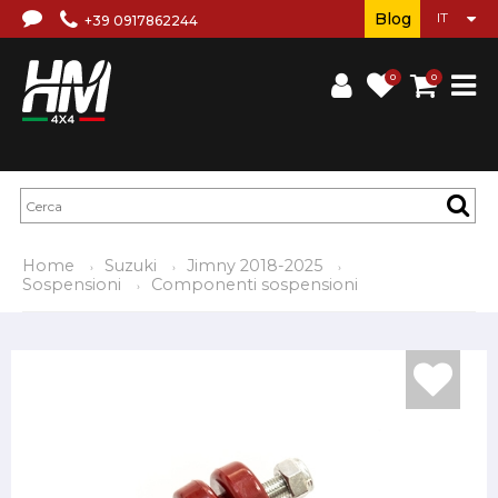
Blog
+39 0917862244
0
0
Home
Suzuki
Jimny 2018-2025
Sospensioni
Componenti sospensioni