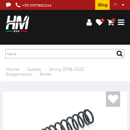
Blog
+39 0917862244
0
0
Home
Suzuki
Jimny 2018-2025
Sospensioni
Molle