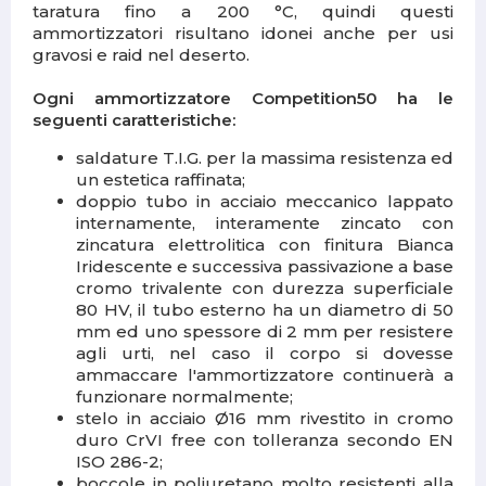
taratura fino a 200 °C, quindi questi
ammortizzatori risultano idonei anche per usi
gravosi e raid nel deserto.
Ogni ammortizzatore Competition50 ha le
seguenti caratteristiche:
saldature T.I.G. per la massima resistenza ed
un estetica raffinata;
doppio tubo in acciaio meccanico lappato
internamente, interamente zincato con
zincatura elettrolitica con finitura Bianca
Iridescente e successiva passivazione a base
cromo trivalente con durezza superficiale
80 HV, il tubo esterno ha un diametro di 50
mm ed uno spessore di 2 mm per resistere
agli urti, nel caso il corpo si dovesse
ammaccare l'ammortizzatore continuerà a
funzionare normalmente;
stelo in acciaio Ø16 mm rivestito in cromo
duro CrVI free con tolleranza secondo EN
ISO 286-2;
boccole in poliuretano molto resistenti alla