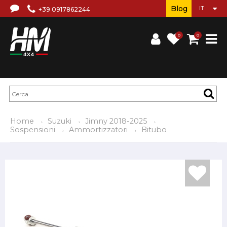
Blog
+39 0917862244
0
0
Home
Suzuki
Jimny 2018-2025
Sospensioni
Ammortizzatori
Bitubo