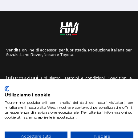
Vendita on line di accessori per fuoristrada. Produzione italiana per
Suzuki, Land Rover, Nissan e Toyota.
Informazioni
Chi siamo
Termini e condizioni
Spedizioni e
recessi
Privacy
Contattaci
Utilizziamo i cookie
HM4X4
Potremmo posizionarli per l'analisi dei dati dei nostri visitatori, per
FAQ
Centri assistenza
Invia una foto
migliorare il nostro sito Web, mostrare contenuti personalizzati e offrirti
un'esperienza di navigazione eccezionale. Per ulteriori informazioni sui
cookie utilizziamo aprire le impostazioni.
Account
Registrati
Accedi
Carrello
Accettare tutti
Negare