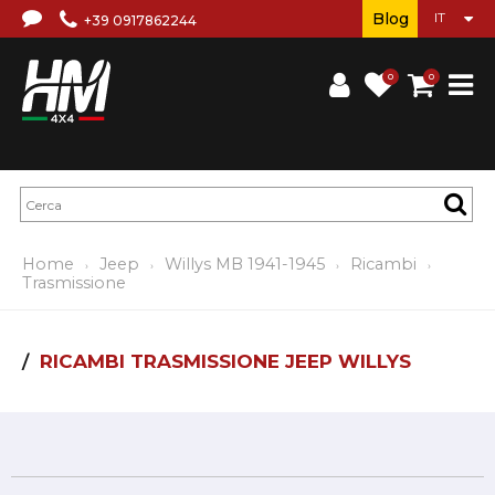
Blog
+39 0917862244
0
0
Home
Jeep
Willys MB 1941-1945
Ricambi
Trasmissione
RICAMBI TRASMISSIONE JEEP WILLYS