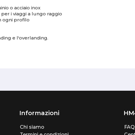
minio o acciaio inox
 per i viaggi a lungo raggio
n ogni profilo
ding e l'overlanding.
Informazioni
HM
Chi siamo
FAQ
Termini e condizioni
Cent