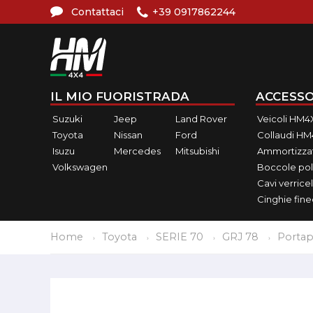
Contattaci
+39 0917862244
IL MIO FUORISTRADA
ACCESSO
Suzuki
Jeep
Land Rover
Veicoli HM4
Toyota
Nissan
Ford
Collaudi H
Isuzu
Mercedes
Mitsubishi
Ammortizzat
Volkswagen
Boccole pol
Cavi verricel
Cinghie fin
Home
Toyota
SERIE 70
GRJ 78
Portap