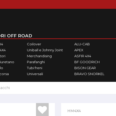
RI OFF ROAD
X4
Coilover
ALU-CAB
M4X4
Uniball e Johnny Joint
APEX
ori
Merchandising
ASFIR 4X4
iuretano
Parafanghi
BF GOODRICH
lo
Tubi freni
BISON GEAR
ecorsa
Universali
BRAVO SNORKEL
acchi
HM4X4