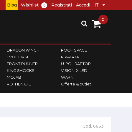
Blog
Wishlist
Registrati
Accedi
0
0
DRAGON WINCH
ROOF SPACE
EVOCORSE
RIVAL4X4
FRONT RUNNER
U-POL RAPTOR
KING SHOCKS
VISION-X LED
MOJAB
WARN
ROTHEN OIL
Offerte & outlet
Cod. 6663