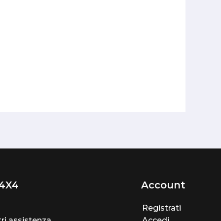
4X4
Account
Registrati
ri assistenza
Accedi