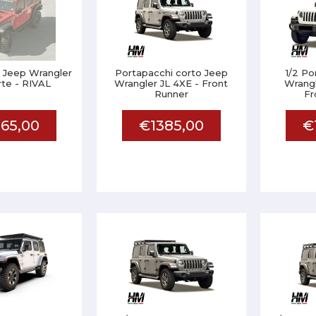
 Jeep Wrangler
Portapacchi corto Jeep
1/2 Po
rte - RIVAL
Wrangler JL 4XE - Front
Wrangl
Runner
Fr
65,00
€1385,00
€