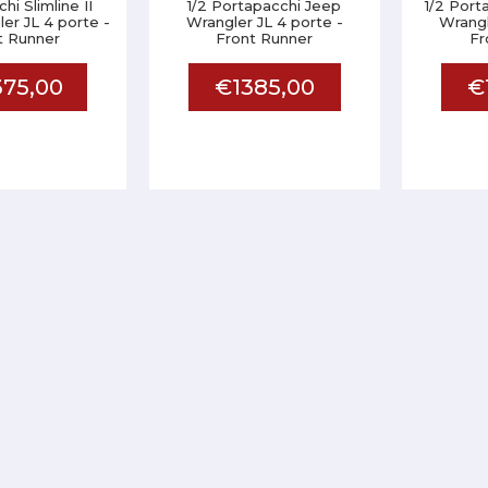
hi Slimline II
1/2 Portapacchi Jeep
1/2 Port
er JL 4 porte -
Wrangler JL 4 porte -
Wrangl
t Runner
Front Runner
Fr
75,00
€1385,00
€