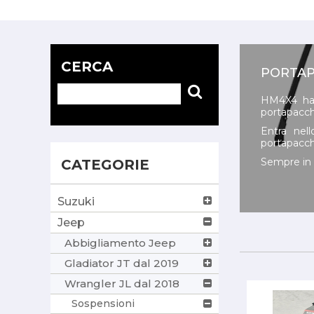
CERCA
PORTAP
HM4X4 ha 
portapacch
Entra nell
portapac
Sempre in
CATEGORIE
Suzuki
Jeep
Abbigliamento Jeep
Gladiator JT dal 2019
Wrangler JL dal 2018
Sospensioni