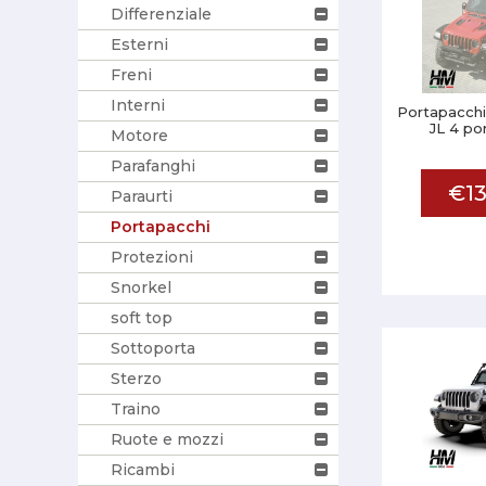
Differenziale
Esterni
Freni
Interni
Portapacchi
JL 4 po
Motore
Parafanghi
€13
Paraurti
Portapacchi
Protezioni
Snorkel
soft top
Sottoporta
Sterzo
Traino
Ruote e mozzi
Ricambi