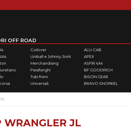
RI OFF ROAD
X4
Coilover
ALU-CAB
M4X4
Uniball e Johnny Joint
APEX
ori
Merchandising
ASFIR 4X4
iuretano
Parafanghi
BF GOODRICH
lo
Tubi freni
BISON GEAR
ecorsa
Universali
BRAVO SNORKEL
hi
P WRANGLER JL