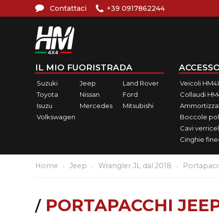
Contattaci
+39 0917862244
IL MIO FUORISTRADA
ACCESSO
Suzuki
Jeep
Land Rover
Veicoli HM4
Toyota
Nissan
Ford
Collaudi H
Isuzu
Mercedes
Mitsubishi
Ammortizzat
Volkswagen
Boccole pol
Cavi verricel
Cinghie fin
Home
Jeep
Wrangler JL dal 2018
Portapacc
PORTAPACCHI JEE