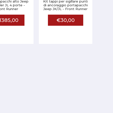
apacchi alto Jeep
Kit tappi per sigillare punti
er JL 4 porte -
di ancoraggio portapacchi
ont Runner
Jeep JK/JL - Front Runner
1385,00
€30,00