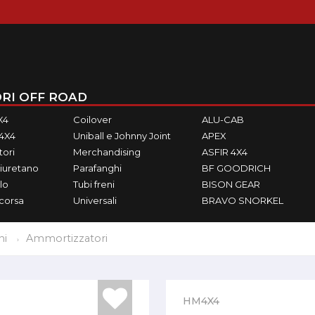
RI OFF ROAD
X4
Coilover
ALU-CAB
M4X4
Uniball e Johnny Joint
APEX
ori
Merchandising
ASFIR 4X4
iuretano
Parafanghi
BF GOODRICH
lo
Tubi freni
BISON GEAR
ecorsa
Universali
BRAVO SNORKEL
ni
Ammortizzatori
HM4X4