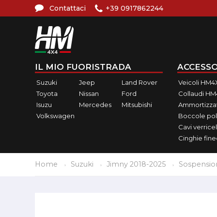
Contattaci
+39 0917862244
IL MIO FUORISTRADA
ACCESSO
Suzuki
Jeep
Land Rover
Veicoli HM4
Toyota
Nissan
Ford
Collaudi H
Isuzu
Mercedes
Mitsubishi
Ammortizzat
Volkswagen
Boccole pol
Cavi verricel
Cinghie fin
Home
Suzuki
Jimny 2018-2025
Sospensio