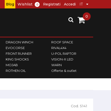
Blog
Wishlist
Registrati
Accedi
0
0
DRAGON WINCH
ROOF SPACE
EVOCORSE
RIVAL4X4
FRONT RUNNER
U-POL RAPTOR
KING SHOCKS
VISION-X LED
MOJAB
WARN
ROTHEN OIL
Offerte & outlet
Cod. 5141