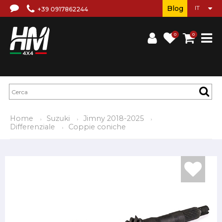
Blog
+39 0917862244
0
0
Home
Suzuki
Jimny 2018-2025
Differenziale
Coppie coniche