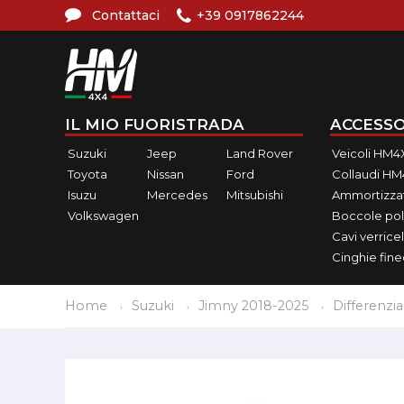
Contattaci
+39 0917862244
IL MIO FUORISTRADA
ACCESSO
Suzuki
Jeep
Land Rover
Veicoli HM4
Toyota
Nissan
Ford
Collaudi H
Isuzu
Mercedes
Mitsubishi
Ammortizzat
Volkswagen
Boccole pol
Cavi verricel
Cinghie fin
Home
Suzuki
Jimny 2018-2025
Differenzia