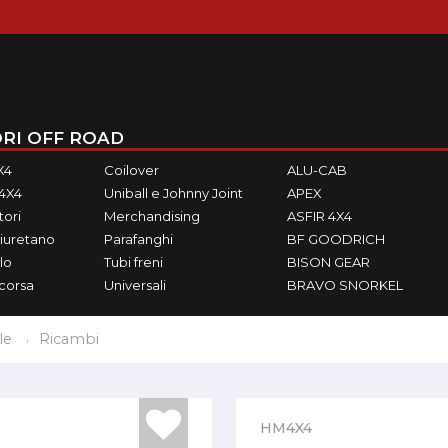
RI OFF ROAD
X4
Coilover
ALU-CAB
M4X4
Uniball e Johnny Joint
APEX
ori
Merchandising
ASFIR 4X4
iuretano
Parafanghi
BF GOODRICH
lo
Tubi freni
BISON GEAR
ecorsa
Universali
BRAVO SNORKEL
le
Ricambi
HM4X4