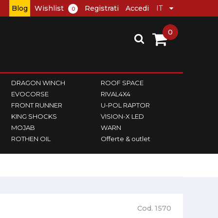
Blog
Wishlist
Registrati
Accedi
0
0
DRAGON WINCH
ROOF SPACE
EVOCORSE
RIVAL4X4
FRONT RUNNER
U-POL RAPTOR
KING SHOCKS
VISION-X LED
MOJAB
WARN
ROTHEN OIL
Offerte & outlet
Cod. 1570